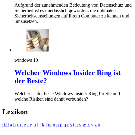
Aufgrund der zunehmenden Bedeutung von Datenschutz und
Sicherheit ist es unerlässlich geworden, die optimalen
Sicherheitseinstellungen auf Ihrem Computer zu kennen und
umzusetzen.
windows 10
Welcher Windows Insider Ring ist
der Beste?
Welcher ist der beste Windows Insider Ring für Sie und
welche Risiken sind damit verbunden?
Lexikon
0-9
a
b
c
d
e
f
g
h
i
j
k
l
m
n
o
p
q
r
s
t
u
v
w
x
y
z
#