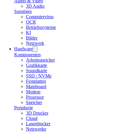
Audio & Video
3D Audio
Sonstiges
Computervirus
OCR
Betriebssysteme
KI
Bilder
Netzwerk
Hardware
Komponenten
Arbeitsspeicher
Grafikkarte
Soundkarte
SSD / NVMe
Festplatten
Mainboard
Modem
Prozessor
Speicher
Peripherie
3D Drucker
Cloud
Laserdrucker
Netzwerke