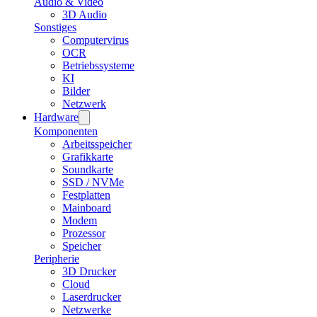
Audio & Video
3D Audio
Sonstiges
Computervirus
OCR
Betriebssysteme
KI
Bilder
Netzwerk
Hardware
Komponenten
Arbeitsspeicher
Grafikkarte
Soundkarte
SSD / NVMe
Festplatten
Mainboard
Modem
Prozessor
Speicher
Peripherie
3D Drucker
Cloud
Laserdrucker
Netzwerke