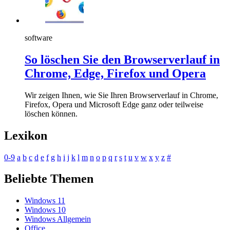
software
So löschen Sie den Browserverlauf in
Chrome, Edge, Firefox und Opera
Wir zeigen Ihnen, wie Sie Ihren Browserverlauf in Chrome,
Firefox, Opera und Microsoft Edge ganz oder teilweise
löschen können.
Lexikon
0-9
a
b
c
d
e
f
g
h
i
j
k
l
m
n
o
p
q
r
s
t
u
v
w
x
y
z
#
Beliebte Themen
Windows 11
Windows 10
Windows Allgemein
Office