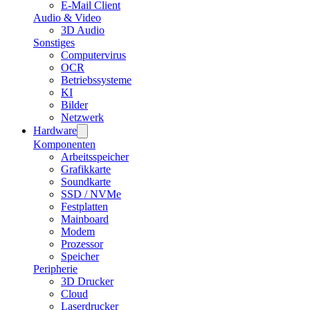
E-Mail Client
Audio & Video
3D Audio
Sonstiges
Computervirus
OCR
Betriebssysteme
KI
Bilder
Netzwerk
Hardware
Komponenten
Arbeitsspeicher
Grafikkarte
Soundkarte
SSD / NVMe
Festplatten
Mainboard
Modem
Prozessor
Speicher
Peripherie
3D Drucker
Cloud
Laserdrucker