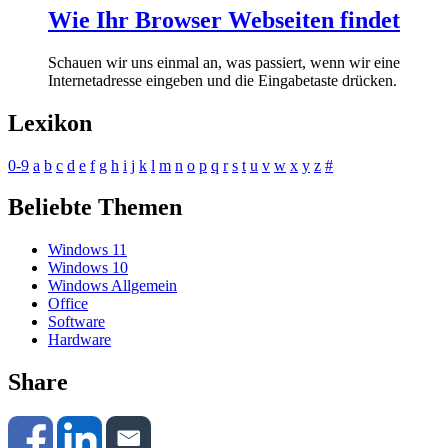
Wie Ihr Browser Webseiten findet
Schauen wir uns einmal an, was passiert, wenn wir eine
Internetadresse eingeben und die Eingabetaste drücken.
Lexikon
0-9
a
b
c
d
e
f
g
h
i
j
k
l
m
n
o
p
q
r
s
t
u
v
w
x
y
z
#
Beliebte Themen
Windows 11
Windows 10
Windows Allgemein
Office
Software
Hardware
Share