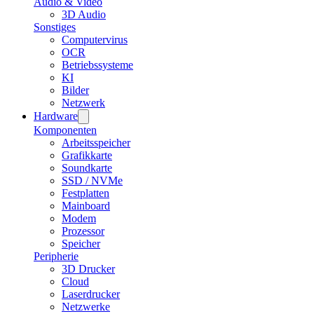
Audio & Video
3D Audio
Sonstiges
Computervirus
OCR
Betriebssysteme
KI
Bilder
Netzwerk
Hardware
Komponenten
Arbeitsspeicher
Grafikkarte
Soundkarte
SSD / NVMe
Festplatten
Mainboard
Modem
Prozessor
Speicher
Peripherie
3D Drucker
Cloud
Laserdrucker
Netzwerke