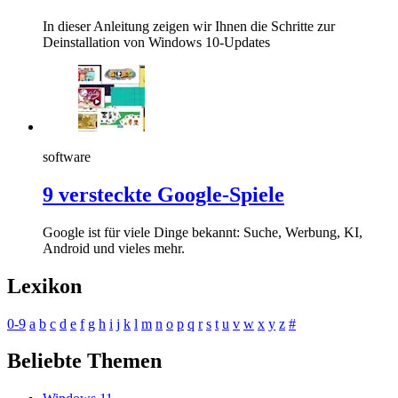
In dieser Anleitung zeigen wir Ihnen die Schritte zur
Deinstallation von Windows 10-Updates
software
9 versteckte Google-Spiele
Google ist für viele Dinge bekannt: Suche, Werbung, KI,
Android und vieles mehr.
Lexikon
0-9
a
b
c
d
e
f
g
h
i
j
k
l
m
n
o
p
q
r
s
t
u
v
w
x
y
z
#
Beliebte Themen