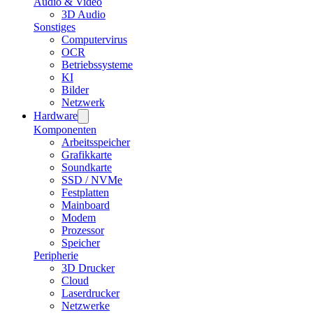
Audio & Video
3D Audio
Sonstiges
Computervirus
OCR
Betriebssysteme
KI
Bilder
Netzwerk
Hardware
Komponenten
Arbeitsspeicher
Grafikkarte
Soundkarte
SSD / NVMe
Festplatten
Mainboard
Modem
Prozessor
Speicher
Peripherie
3D Drucker
Cloud
Laserdrucker
Netzwerke