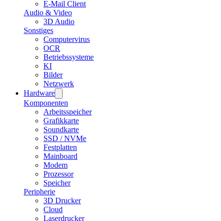
E-Mail Client
Audio & Video
3D Audio
Sonstiges
Computervirus
OCR
Betriebssysteme
KI
Bilder
Netzwerk
Hardware
Komponenten
Arbeitsspeicher
Grafikkarte
Soundkarte
SSD / NVMe
Festplatten
Mainboard
Modem
Prozessor
Speicher
Peripherie
3D Drucker
Cloud
Laserdrucker