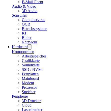
E-Mail Client
Audio & Video
3D Audio
Sonstiges
Computervirus
OCR
Betriebssysteme
KI
Bilder
Netzwerk
Hardware
Komponenten
Arbeitsspeicher
Grafikkarte
Soundkarte
SSD / NVMe
Festplatten
Mainboard
Modem
Prozessor
Speicher
Peripherie
3D Drucker
Cloud
Laserdrucker