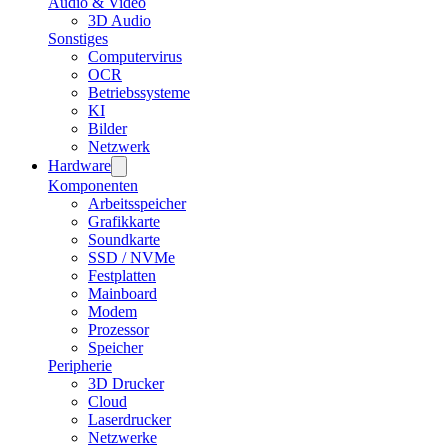
Audio & Video
3D Audio
Sonstiges
Computervirus
OCR
Betriebssysteme
KI
Bilder
Netzwerk
Hardware
Komponenten
Arbeitsspeicher
Grafikkarte
Soundkarte
SSD / NVMe
Festplatten
Mainboard
Modem
Prozessor
Speicher
Peripherie
3D Drucker
Cloud
Laserdrucker
Netzwerke