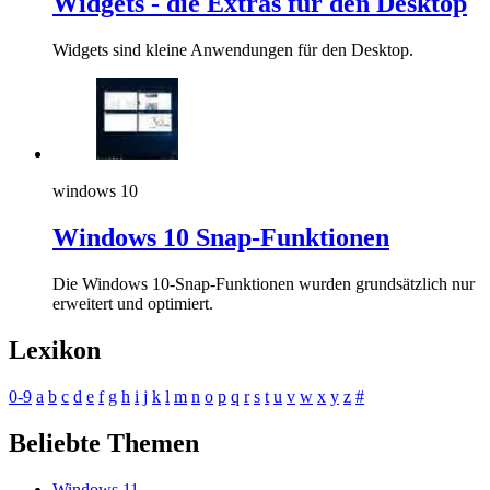
Widgets - die Extras für den Desktop
Widgets sind kleine Anwendungen für den Desktop.
windows 10
Windows 10 Snap-Funktionen
Die Windows 10-Snap-Funktionen wurden grundsätzlich nur
erweitert und optimiert.
Lexikon
0-9
a
b
c
d
e
f
g
h
i
j
k
l
m
n
o
p
q
r
s
t
u
v
w
x
y
z
#
Beliebte Themen
Windows 11