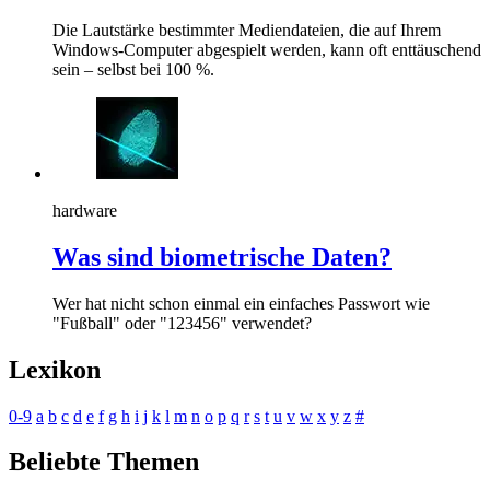
Die Lautstärke bestimmter Mediendateien, die auf Ihrem
Windows-Computer abgespielt werden, kann oft enttäuschend
sein – selbst bei 100 %.
hardware
Was sind biometrische Daten?
Wer hat nicht schon einmal ein einfaches Passwort wie
"Fußball" oder "123456" verwendet?
Lexikon
0-9
a
b
c
d
e
f
g
h
i
j
k
l
m
n
o
p
q
r
s
t
u
v
w
x
y
z
#
Beliebte Themen