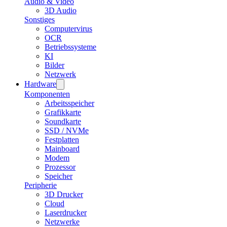
Audio & Video
3D Audio
Sonstiges
Computervirus
OCR
Betriebssysteme
KI
Bilder
Netzwerk
Hardware
Komponenten
Arbeitsspeicher
Grafikkarte
Soundkarte
SSD / NVMe
Festplatten
Mainboard
Modem
Prozessor
Speicher
Peripherie
3D Drucker
Cloud
Laserdrucker
Netzwerke