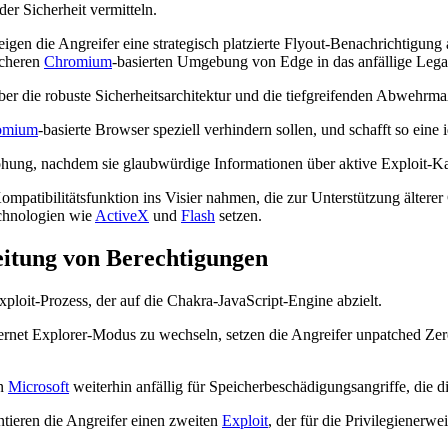
er Sicherheit vermitteln.
gen die Angreifer eine strategisch platzierte Flyout-Benachrichtigung a
icheren
Chromium
-basierten Umgebung von Edge in das anfällige Leg
t über die robuste Sicherheitsarchitektur und die tiefgreifenden Abwe
omium
-basierte Browser speziell verhindern sollen, und schafft so ein
rohung, nachdem sie glaubwürdige Informationen über aktive Exploit-K
Kompatibilitätsfunktion ins Visier nahmen, die zur Unterstützung älter
echnologien wie
ActiveX
und
Flash
setzen.
itung von Berechtigungen
xploit-Prozess, der auf die Chakra-JavaScript-Engine abzielt.
rnet Explorer-Modus zu wechseln, setzen die Angreifer unpatched Zero-
on
Microsoft
weiterhin anfällig für Speicherbeschädigungsangriffe, di
ieren die Angreifer einen zweiten
Exploit
, der für die Privilegienerw