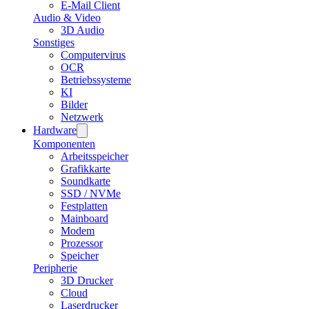
E-Mail Client
Audio & Video
3D Audio
Sonstiges
Computervirus
OCR
Betriebssysteme
KI
Bilder
Netzwerk
Hardware
Komponenten
Arbeitsspeicher
Grafikkarte
Soundkarte
SSD / NVMe
Festplatten
Mainboard
Modem
Prozessor
Speicher
Peripherie
3D Drucker
Cloud
Laserdrucker