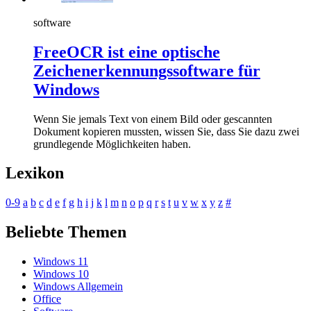
software
FreeOCR ist eine optische
Zeichenerkennungssoftware für
Windows
Wenn Sie jemals Text von einem Bild oder gescannten
Dokument kopieren mussten, wissen Sie, dass Sie dazu zwei
grundlegende Möglichkeiten haben.
Lexikon
0-9
a
b
c
d
e
f
g
h
i
j
k
l
m
n
o
p
q
r
s
t
u
v
w
x
y
z
#
Beliebte Themen
Windows 11
Windows 10
Windows Allgemein
Office