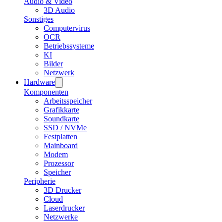
Audio & Video
3D Audio
Sonstiges
Computervirus
OCR
Betriebssysteme
KI
Bilder
Netzwerk
Hardware
Komponenten
Arbeitsspeicher
Grafikkarte
Soundkarte
SSD / NVMe
Festplatten
Mainboard
Modem
Prozessor
Speicher
Peripherie
3D Drucker
Cloud
Laserdrucker
Netzwerke