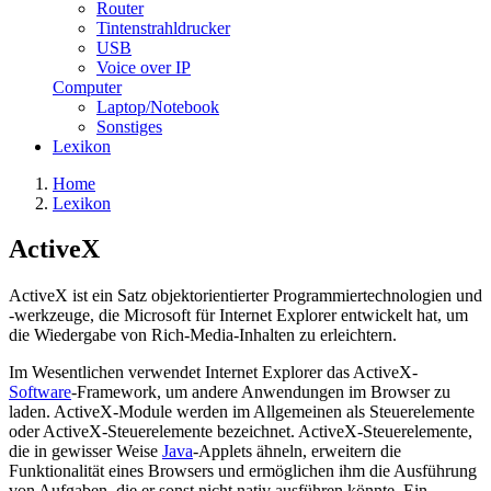
Router
Tintenstrahldrucker
USB
Voice over IP
Computer
Laptop/Notebook
Sonstiges
Lexikon
Home
Lexikon
ActiveX
ActiveX ist ein Satz objektorientierter Programmiertechnologien und
-werkzeuge, die Microsoft für Internet Explorer entwickelt hat, um
die Wiedergabe von Rich-Media-Inhalten zu erleichtern.
Im Wesentlichen verwendet Internet Explorer das ActiveX-
Software
-Framework, um andere Anwendungen im Browser zu
laden. ActiveX-Module werden im Allgemeinen als Steuerelemente
oder ActiveX-Steuerelemente bezeichnet. ActiveX-Steuerelemente,
die in gewisser Weise
Java
-Applets ähneln, erweitern die
Funktionalität eines Browsers und ermöglichen ihm die Ausführung
von Aufgaben, die er sonst nicht nativ ausführen könnte. Ein