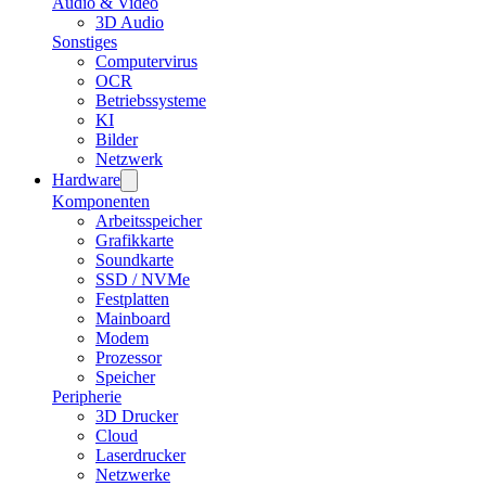
Audio & Video
3D Audio
Sonstiges
Computervirus
OCR
Betriebssysteme
KI
Bilder
Netzwerk
Hardware
Komponenten
Arbeitsspeicher
Grafikkarte
Soundkarte
SSD / NVMe
Festplatten
Mainboard
Modem
Prozessor
Speicher
Peripherie
3D Drucker
Cloud
Laserdrucker
Netzwerke