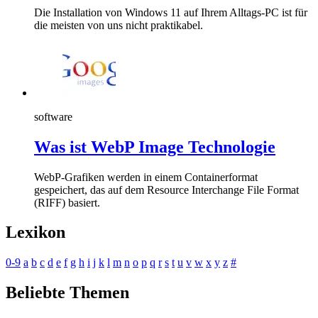
Die Installation von Windows 11 auf Ihrem Alltags-PC ist für
die meisten von uns nicht praktikabel.
software
Was ist WebP Image Technologie
WebP-Grafiken werden in einem Containerformat
gespeichert, das auf dem Resource Interchange File Format
(RIFF) basiert.
Lexikon
0-9
a
b
c
d
e
f
g
h
i
j
k
l
m
n
o
p
q
r
s
t
u
v
w
x
y
z
#
Beliebte Themen