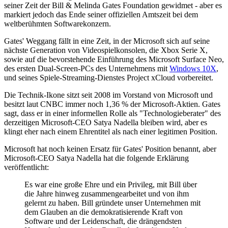
seiner Zeit der Bill & Melinda Gates Foundation gewidmet - aber es
markiert jedoch das Ende seiner offiziellen Amtszeit bei dem
weltberühmten Softwarekonzern.
Gates' Weggang fällt in eine Zeit, in der Microsoft sich auf seine
nächste Generation von Videospielkonsolen, die Xbox Serie X,
sowie auf die bevorstehende Einführung des Microsoft Surface Neo,
des ersten Dual-Screen-PCs des Unternehmens mit
Windows 10X
,
und seines Spiele-Streaming-Dienstes Project xCloud vorbereitet.
Die Technik-Ikone sitzt seit 2008 im Vorstand von Microsoft und
besitzt laut CNBC immer noch 1,36 % der Microsoft-Aktien. Gates
sagt, dass er in einer informellen Rolle als "Technologieberater" des
derzeitigen Microsoft-CEO Satya Nadella bleiben wird, aber es
klingt eher nach einem Ehrentitel als nach einer legitimen Position.
Microsoft hat noch keinen Ersatz für Gates' Position benannt, aber
Microsoft-CEO Satya Nadella hat die folgende Erklärung
veröffentlicht:
Es war eine große Ehre und ein Privileg, mit Bill über
die Jahre hinweg zusammengearbeitet und von ihm
gelernt zu haben. Bill gründete unser Unternehmen mit
dem Glauben an die demokratisierende Kraft von
Software und der Leidenschaft, die drängendsten