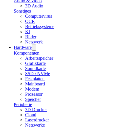
Audio & Video
3D Audio
Sonstiges
Computervirus
OCR
Betriebssysteme
KI
Bilder
Netzwerk
Hardware
Komponenten
Arbeitsspeicher
Grafikkarte
Soundkarte
SSD / NVMe
Festplatten
Mainboard
Modem
Prozessor
Speicher
Peripherie
3D Drucker
Cloud
Laserdrucker
Netzwerke