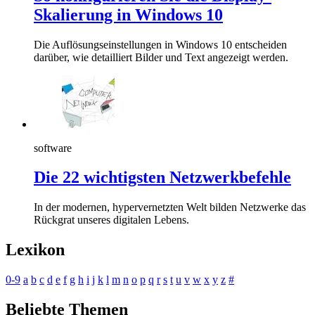
Skalierung in Windows 10
Die Auflösungseinstellungen in Windows 10 entscheiden
darüber, wie detailliert Bilder und Text angezeigt werden.
software
Die 22 wichtigsten Netzwerkbefehle
In der modernen, hypervernetzten Welt bilden Netzwerke das
Rückgrat unseres digitalen Lebens.
Lexikon
0-9
a
b
c
d
e
f
g
h
i
j
k
l
m
n
o
p
q
r
s
t
u
v
w
x
y
z
#
Beliebte Themen