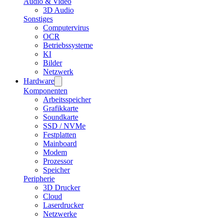
Audio & Video
3D Audio
Sonstiges
Computervirus
OCR
Betriebssysteme
KI
Bilder
Netzwerk
Hardware
Komponenten
Arbeitsspeicher
Grafikkarte
Soundkarte
SSD / NVMe
Festplatten
Mainboard
Modem
Prozessor
Speicher
Peripherie
3D Drucker
Cloud
Laserdrucker
Netzwerke