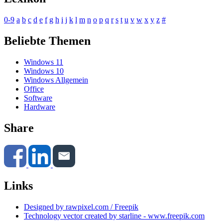
0-9
a
b
c
d
e
f
g
h
i
j
k
l
m
n
o
p
q
r
s
t
u
v
w
x
y
z
#
Beliebte Themen
Windows 11
Windows 10
Windows Allgemein
Office
Software
Hardware
Share
Links
Designed by rawpixel.com / Freepik
Technology vector created by starline - www.freepik.com