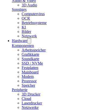
Audio & Video
3D Audio
Sonstiges
Computervirus
OCR
Betriebssysteme
KI
Bilder
Netzwerk
Hardware
Komponenten
Arbeitsspeicher
Grafikkarte
Soundkarte
SSD / NVMe
Festplatten
Mainboard
Modem
Prozessor
Speicher
Peripherie
3D Drucker
Cloud
Laserdrucker
Netzwerke