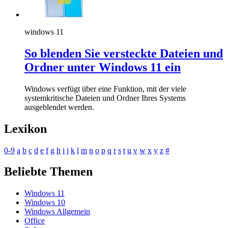
windows 11
So blenden Sie versteckte Dateien und
Ordner unter Windows 11 ein
Windows verfügt über eine Funktion, mit der viele
systemkritische Dateien und Ordner Ihres Systems
ausgeblendet werden.
Lexikon
0-9
a
b
c
d
e
f
g
h
i
j
k
l
m
n
o
p
q
r
s
t
u
v
w
x
y
z
#
Beliebte Themen
Windows 11
Windows 10
Windows Allgemein
Office