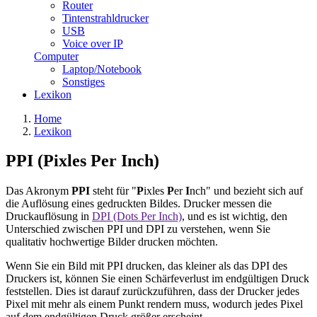
Router
Tintenstrahldrucker
USB
Voice over IP
Computer
Laptop/Notebook
Sonstiges
Lexikon
Home
Lexikon
PPI (Pixles Per Inch)
Das Akronym
PPI
steht für "
P
ixles
P
er
I
nch" und bezieht sich auf
die Auflösung eines gedruckten Bildes. Drucker messen die
Druckauflösung in
DPI (Dots Per Inch)
, und es ist wichtig, den
Unterschied zwischen PPI und DPI zu verstehen, wenn Sie
qualitativ hochwertige Bilder drucken möchten.
Wenn Sie ein Bild mit PPI drucken, das kleiner als das DPI des
Druckers ist, können Sie einen Schärfeverlust im endgültigen Druck
feststellen. Dies ist darauf zurückzuführen, dass der Drucker jedes
Pixel mit mehr als einem Punkt rendern muss, wodurch jedes Pixel
auf dem endgültigen Druck größer erscheint.