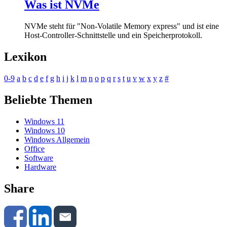
Was ist NVMe
NVMe steht für "Non-Volatile Memory express" und ist eine
Host-Controller-Schnittstelle und ein Speicherprotokoll.
Lexikon
0-9
a
b
c
d
e
f
g
h
i
j
k
l
m
n
o
p
q
r
s
t
u
v
w
x
y
z
#
Beliebte Themen
Windows 11
Windows 10
Windows Allgemein
Office
Software
Hardware
Share