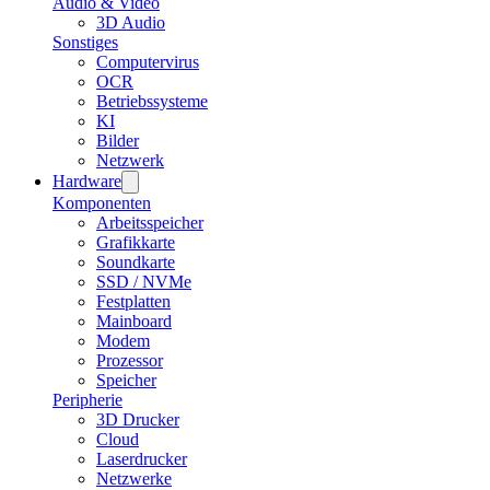
Audio & Video
3D Audio
Sonstiges
Computervirus
OCR
Betriebssysteme
KI
Bilder
Netzwerk
Hardware
Komponenten
Arbeitsspeicher
Grafikkarte
Soundkarte
SSD / NVMe
Festplatten
Mainboard
Modem
Prozessor
Speicher
Peripherie
3D Drucker
Cloud
Laserdrucker
Netzwerke