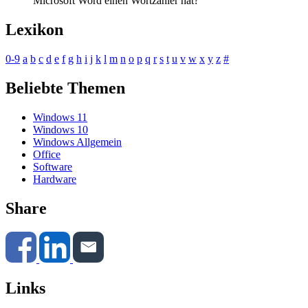
Microsoft Word einen Wortzähler hat?
Lexikon
0-9
a
b
c
d
e
f
g
h
i
j
k
l
m
n
o
p
q
r
s
t
u
v
w
x
y
z
#
Beliebte Themen
Windows 11
Windows 10
Windows Allgemein
Office
Software
Hardware
Share
Links