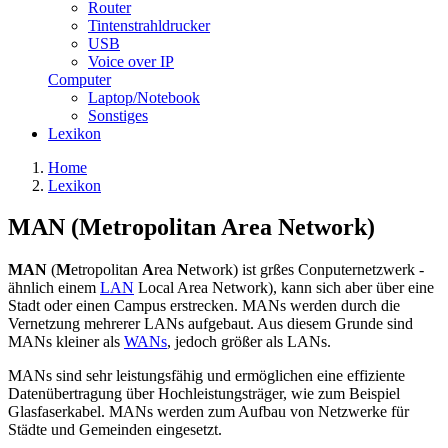
Router
Tintenstrahldrucker
USB
Voice over IP
Computer
Laptop/Notebook
Sonstiges
Lexikon
Home
Lexikon
MAN (Metropolitan Area Network)
MAN
(
M
etropolitan
A
rea
N
etwork) ist grßes Conputernetzwerk -
ähnlich einem
LAN
Local Area Network), kann sich aber über eine
Stadt oder einen Campus erstrecken. MANs werden durch die
Vernetzung mehrerer LANs aufgebaut. Aus diesem Grunde sind
MANs kleiner als
WANs
, jedoch größer als LANs.
MANs sind sehr leistungsfähig und ermöglichen eine effiziente
Datenübertragung über Hochleistungsträger, wie zum Beispiel
Glasfaserkabel. MANs werden zum Aufbau von Netzwerke für
Städte und Gemeinden eingesetzt.