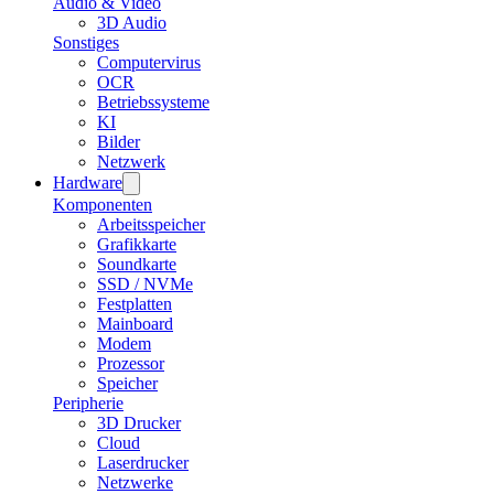
Audio & Video
3D Audio
Sonstiges
Computervirus
OCR
Betriebssysteme
KI
Bilder
Netzwerk
Hardware
Komponenten
Arbeitsspeicher
Grafikkarte
Soundkarte
SSD / NVMe
Festplatten
Mainboard
Modem
Prozessor
Speicher
Peripherie
3D Drucker
Cloud
Laserdrucker
Netzwerke