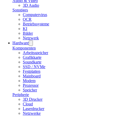
Audio & Video
3D Audio
Sonstiges
Computervirus
OCR
Betriebssysteme
KI
Bilder
Netzwerk
Hardware
Komponenten
Arbeitsspeicher
Grafikkarte
Soundkarte
SSD / NVMe
Festplatten
Mainboard
Modem
Prozessor
Speicher
Peripherie
3D Drucker
Cloud
Laserdrucker
Netzwerke