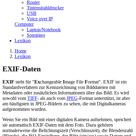
Router
Tintenstrahldrucker
USB
Voice over IP
Computer
Laptop/Notebook
Sonstiges
Lexikon
Home
Lexikon
EXIF-Daten
EXIF
steht für "
Ex
changeable
I
mage File
F
ormat". EXIF ist ein
Standardverfahren zur Kennzeichnung von Bilddateien mit
Metadaten oder zusätzlichen Informationen über das Bild. Es wird
sowohl vom
TIFF
- als auch vom
JPEG
-Format unterstützt, ist aber
am häufigsten in JPEG-Bildern zu sehen, die mit Digitalkameras
aufgenommen wurden.
Wenn Sie ein Bild mit einer digitalen Kamera aufnehmen, speichert
sie automatisch EXIF-Daten mit dem Foto. Dazu gehören
normalerweise die Belichtungszeit (Verschlusszeit), die Blendenzahl
(Blende), die ISO-Einstellung, der Blitz (ein/aus) sowie Datum und