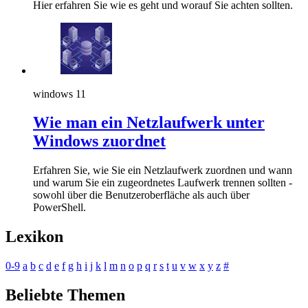
Hier erfahren Sie wie es geht und worauf Sie achten sollten.
windows 11
Wie man ein Netzlaufwerk unter
Windows zuordnet
Erfahren Sie, wie Sie ein Netzlaufwerk zuordnen und wann
und warum Sie ein zugeordnetes Laufwerk trennen sollten -
sowohl über die Benutzeroberfläche als auch über
PowerShell.
Lexikon
0-9
a
b
c
d
e
f
g
h
i
j
k
l
m
n
o
p
q
r
s
t
u
v
w
x
y
z
#
Beliebte Themen