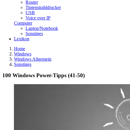
Router
Tintenstrahldrucker
USB
Voice over IP
Computer
Laptop/Notebook
Sonstiges
Lexikon
Home
Windows
Windows Allgemein
Sonstiges
100 Windows Power-Tipps (41-50)