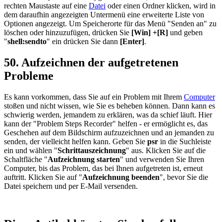
rechten Maustaste auf eine
Datei
oder einen Ordner klicken, wird in
dem daraufhin angezeigten Untermenü eine erweiterte Liste von
Optionen angezeigt. Um Speicherorte für das Menü "Senden an" zu
löschen oder hinzuzufügen, drücken Sie
[Win] +[R]
und geben
"
shell:sendto
" ein drücken Sie dann
[Enter]
.
50. Aufzeichnen der aufgetretenen
Probleme
Es kann vorkommen, dass Sie auf ein Problem mit Ihrem
Computer
stoßen und nicht wissen, wie Sie es beheben können. Dann kann es
schwierig werden, jemandem zu erklären, was da schief läuft. Hier
kann der "Problem Steps Recorder" helfen - er ermöglicht es, das
Geschehen auf dem Bildschirm aufzuzeichnen und an jemanden zu
senden, der vielleicht helfen kann. Geben Sie
psr
in die Suchleiste
ein und wählen "
Schrittauszeichnung
" aus. Klicken Sie auf die
Schaltfläche "
Aufzeichnung starten
" und verwenden Sie Ihren
Computer, bis das Problem, das bei Ihnen aufgetreten ist, erneut
auftritt. Klicken Sie auf "
Aufzeichnung beenden
", bevor Sie die
Datei speichern und per E-Mail versenden.