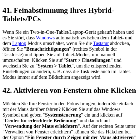
41. Feinabstimmung Ihres Hybrid-
Tablets/PCs
Wenn Sie ein Two-in-One-Tablet/Laptop-Gerät gekauft haben und
es Sie stört, dass
Windows
automatisch zwischen dem Tablet- und
dem
Laptop
-Modus umschaltet, wenn Sie die
Tastatur
abdocken,
öffnen Sie "
Benachrichtigungen
" (rechtes Symbol in der
Taskleiste) und tippen Sie auf Tablet-Modus, um manuell
umzuschalten. Klicken Sie auf "
Start > Einstellungen
" und
wechseln Sie zu "
System > Tablet
", um die entsprechenden
Einstellungen zu ändern, z. B. dass die Taskleiste auch im Tablet-
Modus immer auf dem Bildschirm angezeigt wird.
42. Aktivieren von Fenstern ohne Klicken
Möchten Sie Ihre Fenster in den Fokus bringen, indem Sie einfach
mit der Maus darüber fahren? Klicken Sie auf das Windows-
Sysmbol und geben "
Systemsteuerung
" ein und klicken auf
"
Center für erleichterte Bedienung
" und danach auf
"
Verwendung der Maus erleichtern
". Auf der rechten Seite unter
"Verwalten von Fenster erleichtern" können Sie das Häkchen bei
der Option "
Ein Fenster durch Zeigen mit der Maus aktivieren
"