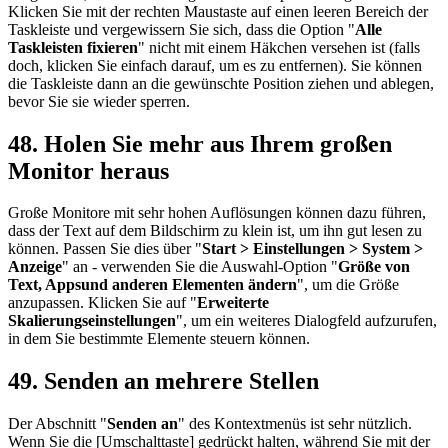
Klicken Sie mit der rechten Maustaste auf einen leeren Bereich der
Taskleiste und vergewissern Sie sich, dass die Option "
Alle
Taskleisten fixieren
" nicht mit einem Häkchen versehen ist (falls
doch, klicken Sie einfach darauf, um es zu entfernen). Sie können
die Taskleiste dann an die gewünschte Position ziehen und ablegen,
bevor Sie sie wieder sperren.
48. Holen Sie mehr aus Ihrem großen
Monitor heraus
Große Monitore mit sehr hohen Auflösungen können dazu führen,
dass der Text auf dem Bildschirm zu klein ist, um ihn gut lesen zu
können. Passen Sie dies über "
Start > Einstellungen > System >
Anzeige
" an - verwenden Sie die Auswahl-Option "
Größe von
Text, Appsund anderen Elementen ändern
", um die Größe
anzupassen. Klicken Sie auf "
Erweiterte
Skalierungseinstellungen
", um ein weiteres Dialogfeld aufzurufen,
in dem Sie bestimmte Elemente steuern können.
49. Senden an mehrere Stellen
Der Abschnitt "
Senden an
" des Kontextmenüs ist sehr nützlich.
Wenn Sie die [Umschalttaste] gedrückt halten, während Sie mit der