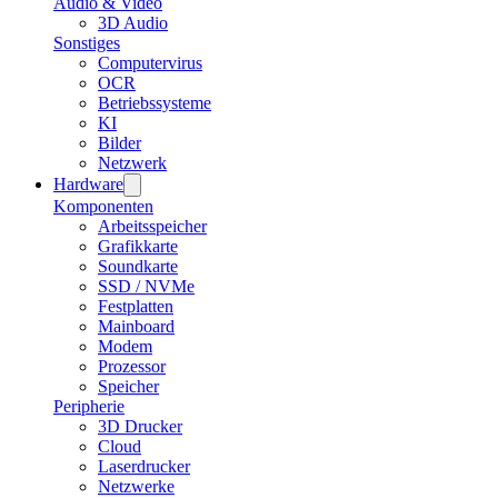
Audio & Video
3D Audio
Sonstiges
Computervirus
OCR
Betriebssysteme
KI
Bilder
Netzwerk
Hardware
Komponenten
Arbeitsspeicher
Grafikkarte
Soundkarte
SSD / NVMe
Festplatten
Mainboard
Modem
Prozessor
Speicher
Peripherie
3D Drucker
Cloud
Laserdrucker
Netzwerke