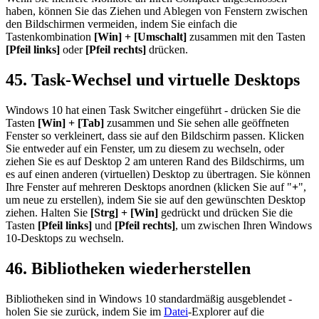
haben, können Sie das Ziehen und Ablegen von Fenstern zwischen
den Bildschirmen vermeiden, indem Sie einfach die
Tastenkombination
[Win] + [Umschalt]
zusammen mit den Tasten
[Pfeil links]
oder
[Pfeil rechts]
drücken.
45. Task-Wechsel und virtuelle Desktops
Windows 10 hat einen Task Switcher eingeführt - drücken Sie die
Tasten
[Win] + [Tab]
zusammen und Sie sehen alle geöffneten
Fenster so verkleinert, dass sie auf den Bildschirm passen. Klicken
Sie entweder auf ein Fenster, um zu diesem zu wechseln, oder
ziehen Sie es auf Desktop 2 am unteren Rand des Bildschirms, um
es auf einen anderen (virtuellen) Desktop zu übertragen. Sie können
Ihre Fenster auf mehreren Desktops anordnen (klicken Sie auf "
+
",
um neue zu erstellen), indem Sie sie auf den gewünschten Desktop
ziehen. Halten Sie
[Strg] + [Win]
gedrückt und drücken Sie die
Tasten
[Pfeil links]
und
[Pfeil rechts]
, um zwischen Ihren Windows
10-Desktops zu wechseln.
46. Bibliotheken wiederherstellen
Bibliotheken sind in Windows 10 standardmäßig ausgeblendet -
holen Sie sie zurück, indem Sie im
Datei
-Explorer auf die