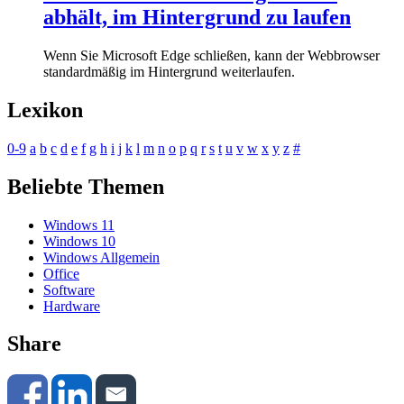
abhält, im Hintergrund zu laufen
Wenn Sie Microsoft Edge schließen, kann der Webbrowser
standardmäßig im Hintergrund weiterlaufen.
Lexikon
0-9
a
b
c
d
e
f
g
h
i
j
k
l
m
n
o
p
q
r
s
t
u
v
w
x
y
z
#
Beliebte Themen
Windows 11
Windows 10
Windows Allgemein
Office
Software
Hardware
Share