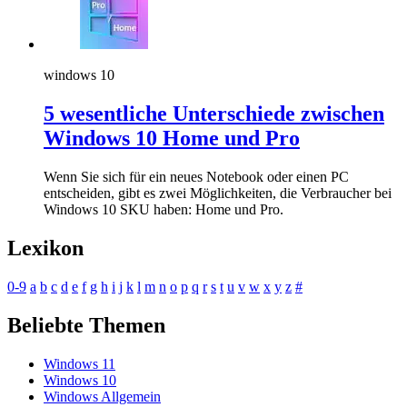
windows 10
5 wesentliche Unterschiede zwischen
Windows 10 Home und Pro
Wenn Sie sich für ein neues Notebook oder einen PC
entscheiden, gibt es zwei Möglichkeiten, die Verbraucher bei
Windows 10 SKU haben: Home und Pro.
Lexikon
0-9
a
b
c
d
e
f
g
h
i
j
k
l
m
n
o
p
q
r
s
t
u
v
w
x
y
z
#
Beliebte Themen
Windows 11
Windows 10
Windows Allgemein