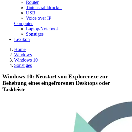
Router
Tintenstrahldrucker
USB
Voice over IP
Computer
Laptop/Notebook
Sonstiges
Lexikon
Home
Windows
Windows 10
Sonstiges
Windows 10: Neustart von Explorer.exe zur
Behebung eines eingefrorenen Desktops oder
Taskleiste