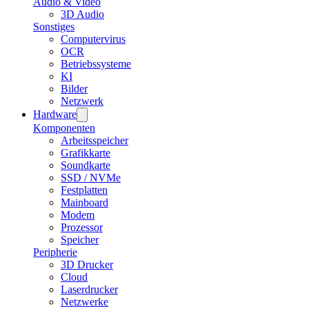
Audio & Video
3D Audio
Sonstiges
Computervirus
OCR
Betriebssysteme
KI
Bilder
Netzwerk
Hardware
Komponenten
Arbeitsspeicher
Grafikkarte
Soundkarte
SSD / NVMe
Festplatten
Mainboard
Modem
Prozessor
Speicher
Peripherie
3D Drucker
Cloud
Laserdrucker
Netzwerke