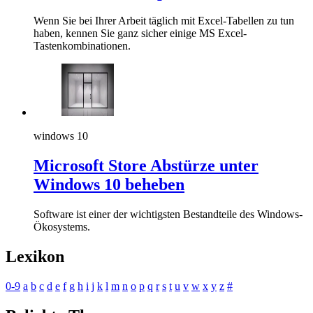
Wenn Sie bei Ihrer Arbeit täglich mit Excel-Tabellen zu tun
haben, kennen Sie ganz sicher einige MS Excel-
Tastenkombinationen.
windows 10
Microsoft Store Abstürze unter
Windows 10 beheben
Software ist einer der wichtigsten Bestandteile des Windows-
Ökosystems.
Lexikon
0-9
a
b
c
d
e
f
g
h
i
j
k
l
m
n
o
p
q
r
s
t
u
v
w
x
y
z
#