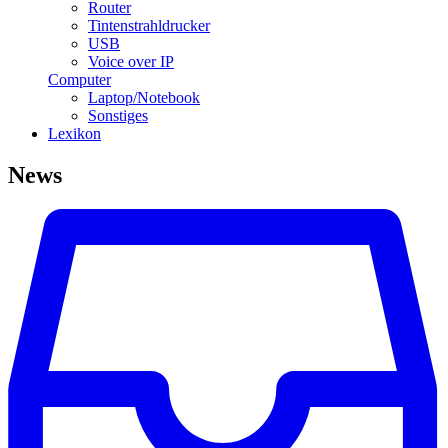
Router
Tintenstrahldrucker
USB
Voice over IP
Computer
Laptop/Notebook
Sonstiges
Lexikon
News