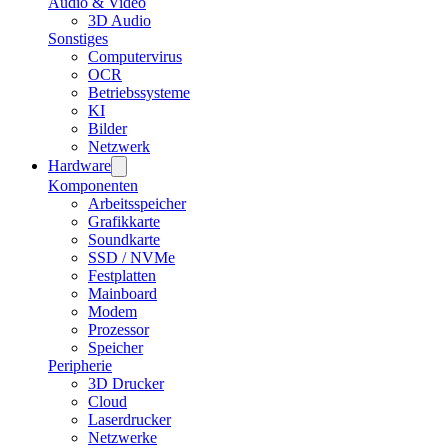
Audio & Video
3D Audio
Sonstiges
Computervirus
OCR
Betriebssysteme
KI
Bilder
Netzwerk
Hardware
Komponenten
Arbeitsspeicher
Grafikkarte
Soundkarte
SSD / NVMe
Festplatten
Mainboard
Modem
Prozessor
Speicher
Peripherie
3D Drucker
Cloud
Laserdrucker
Netzwerke