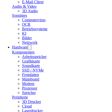
E-Mail Client
Audio & Video
3D Audio
Sonstiges
Computervirus
OCR
Betriebssysteme
KI
Bilder
Netzwerk
Hardware
Komponenten
Arbeitsspeicher
Grafikkarte
Soundkarte
SSD / NVMe
Festplatten
Mainboard
Modem
Prozessor
Speicher
Peripherie
3D Drucker
Cloud
Laserdrucker