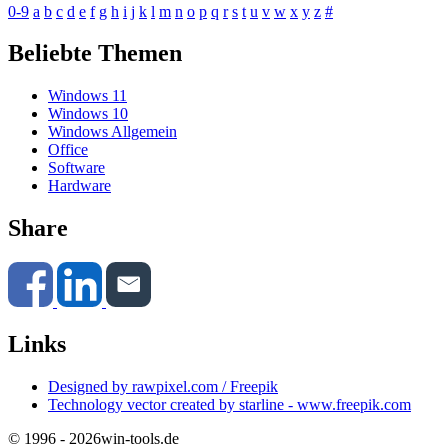
0-9
a
b
c
d
e
f
g
h
i
j
k
l
m
n
o
p
q
r
s
t
u
v
w
x
y
z
#
Beliebte Themen
Windows 11
Windows 10
Windows Allgemein
Office
Software
Hardware
Share
Links
Designed by rawpixel.com / Freepik
Technology vector created by starline - www.freepik.com
© 1996 - 2026
win-tools.de