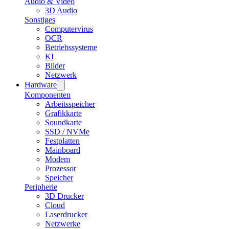
Audio & Video
3D Audio
Sonstiges
Computervirus
OCR
Betriebssysteme
KI
Bilder
Netzwerk
Hardware
Komponenten
Arbeitsspeicher
Grafikkarte
Soundkarte
SSD / NVMe
Festplatten
Mainboard
Modem
Prozessor
Speicher
Peripherie
3D Drucker
Cloud
Laserdrucker
Netzwerke