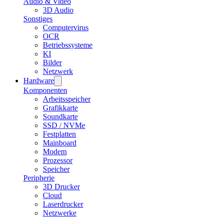
Audio & Video
3D Audio
Sonstiges
Computervirus
OCR
Betriebssysteme
KI
Bilder
Netzwerk
Hardware
Komponenten
Arbeitsspeicher
Grafikkarte
Soundkarte
SSD / NVMe
Festplatten
Mainboard
Modem
Prozessor
Speicher
Peripherie
3D Drucker
Cloud
Laserdrucker
Netzwerke