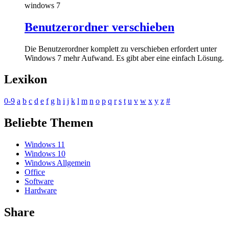
windows 7
Benutzerordner verschieben
Die Benutzerordner komplett zu verschieben erfordert unter
Windows 7 mehr Aufwand. Es gibt aber eine einfach Lösung.
Lexikon
0-9
a
b
c
d
e
f
g
h
i
j
k
l
m
n
o
p
q
r
s
t
u
v
w
x
y
z
#
Beliebte Themen
Windows 11
Windows 10
Windows Allgemein
Office
Software
Hardware
Share