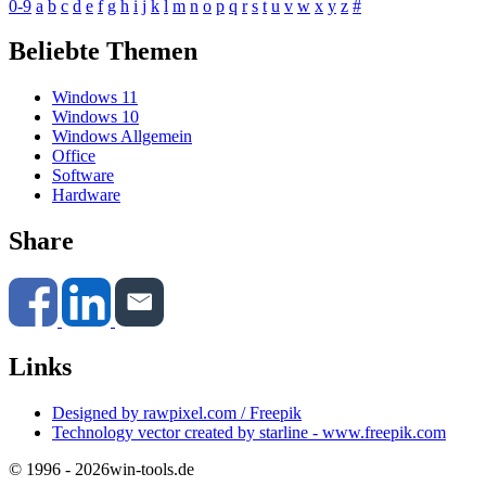
0-9
a
b
c
d
e
f
g
h
i
j
k
l
m
n
o
p
q
r
s
t
u
v
w
x
y
z
#
Beliebte Themen
Windows 11
Windows 10
Windows Allgemein
Office
Software
Hardware
Share
Links
Designed by rawpixel.com / Freepik
Technology vector created by starline - www.freepik.com
© 1996 - 2026
win-tools.de