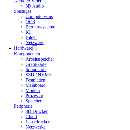
Audio & Video
3D Audio
Sonstiges
Computervirus
OCR
Betriebssysteme
KI
Bilder
Netzwerk
Hardware
Komponenten
Arbeitsspeicher
Grafikkarte
Soundkarte
SSD / NVMe
Festplatten
Mainboard
Modem
Prozessor
Speicher
Peripherie
3D Drucker
Cloud
Laserdrucker
Netzwerke