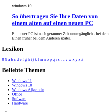
windows 10
So übertragen Sie Ihre Daten von
einem alten auf einen neuen PC
Ein neuer PC ist nach geraumer Zeit unumgänglich - bei dem
Einen früher bei dem Anderen später.
Lexikon
0-9
a
b
c
d
e
f
g
h
i
j
k
l
m
n
o
p
q
r
s
t
u
v
w
x
y
z
#
Beliebte Themen
Windows 11
Windows 10
Windows Allgemein
Office
Software
Hardware