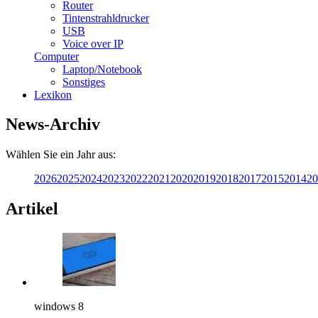
Router
Tintenstrahldrucker
USB
Voice over IP
Computer
Laptop/Notebook
Sonstiges
Lexikon
News-Archiv
Wählen Sie ein Jahr aus:
2026
2025
2024
2023
2022
2021
2020
2019
2018
2017
2015
2014
20
Artikel
windows 8