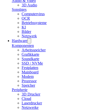
Audio & Video
3D Audio
Sonstiges
Computervirus
OCR
Betriebssysteme
KI
Bilder
Netzwerk
Hardware
Komponenten
Arbeitsspeicher
Grafikkarte
Soundkarte
SSD / NVMe
Festplatten
Mainboard
Modem
Prozessor
Speicher
Peripherie
3D Drucker
Cloud
Laserdrucker
Netzwerke