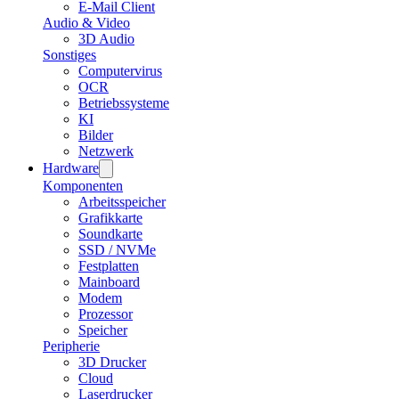
E-Mail Client
Audio & Video
3D Audio
Sonstiges
Computervirus
OCR
Betriebssysteme
KI
Bilder
Netzwerk
Hardware
Komponenten
Arbeitsspeicher
Grafikkarte
Soundkarte
SSD / NVMe
Festplatten
Mainboard
Modem
Prozessor
Speicher
Peripherie
3D Drucker
Cloud
Laserdrucker