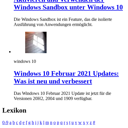
Windows Sandbox unter Windows 10
Die Windows Sandbox ist ein Feature, das die isolierte
Ausführung von Anwendungen ermöglicht.
windows 10
Windows 10 Februar 2021 Updates:
Was ist neu und verbessert
Das Windows 10 Februar 2021 Update ist jetzt für die
Versionen 20H2, 2004 und 1909 verfügbar.
Lexikon
0-9
a
b
c
d
e
f
g
h
i
j
k
l
m
n
o
p
q
r
s
t
u
v
w
x
y
z
#