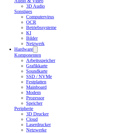
Audio & Video
3D Audio
Sonstiges
Computervirus
OCR
Betriebssysteme
KI
Bilder
Netzwerk
Hardware
Komponenten
Arbeitsspeicher
Grafikkarte
Soundkarte
SSD / NVMe
Festplatten
Mainboard
Modem
Prozessor
Speicher
Peripherie
3D Drucker
Cloud
Laserdrucker
Netzwerke