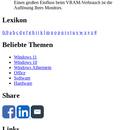
Einen großen Einfluss beim VRAM-Verbrauch ist die
Auflösung Ihres Monitors.
Lexikon
0-9
a
b
c
d
e
f
g
h
i
j
k
l
m
n
o
p
q
r
s
t
u
v
w
x
y
z
#
Beliebte Themen
Windows 11
Windows 10
Windows Allgemein
Office
Software
Hardware
Share
Links