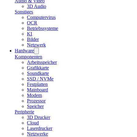
Audio & Video
3D Audio
Sonstiges
Computervirus
OCR
Betriebssysteme
KI
Bilder
Netzwerk
Hardware
Komponenten
Arbeitsspeicher
Grafikkarte
Soundkarte
SSD / NVMe
Festplatten
Mainboard
Modem
Prozessor
Speicher
Peripherie
3D Drucker
Cloud
Laserdrucker
Netzwerke