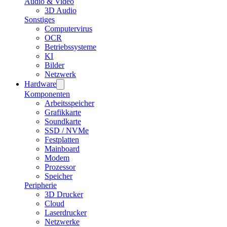
Audio & Video
3D Audio
Sonstiges
Computervirus
OCR
Betriebssysteme
KI
Bilder
Netzwerk
Hardware
Komponenten
Arbeitsspeicher
Grafikkarte
Soundkarte
SSD / NVMe
Festplatten
Mainboard
Modem
Prozessor
Speicher
Peripherie
3D Drucker
Cloud
Laserdrucker
Netzwerke