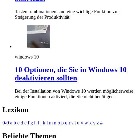
Tastenkombinationen sind eine wichtige Funktion zur
Steigerung der Produktivität.
windows 10
10 Optionen, die Sie in Windows 10
deaktivieren sollten
Bei der Installation von Windows 10 werden möglicherweise
einige Funktionen aktiviert, die Sie nicht benötigen.
Lexikon
0-9
a
b
c
d
e
f
g
h
i
j
k
l
m
n
o
p
q
r
s
t
u
v
w
x
y
z
#
Beliebte Themen