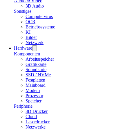
Audio & Video
3D Audio
Sonstiges
Computervirus
OCR
Betriebssysteme
KI
Bilder
Netzwerk
Hardware
Komponenten
Arbeitsspeicher
Grafikkarte
Soundkarte
SSD / NVMe
Festplatten
Mainboard
Modem
Prozessor
Speicher
Peripherie
3D Drucker
Cloud
Laserdrucker
Netzwerke