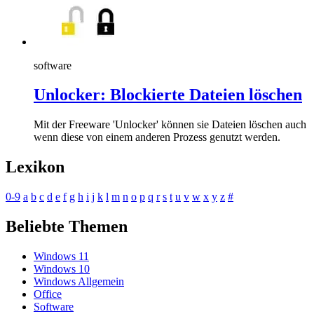
software
Unlocker: Blockierte Dateien löschen
Mit der Freeware 'Unlocker' können sie Dateien löschen auch
wenn diese von einem anderen Prozess genutzt werden.
Lexikon
0-9
a
b
c
d
e
f
g
h
i
j
k
l
m
n
o
p
q
r
s
t
u
v
w
x
y
z
#
Beliebte Themen
Windows 11
Windows 10
Windows Allgemein
Office
Software