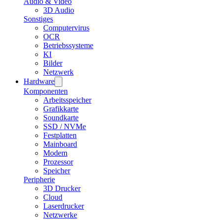
Audio & Video
3D Audio
Sonstiges
Computervirus
OCR
Betriebssysteme
KI
Bilder
Netzwerk
Hardware
Komponenten
Arbeitsspeicher
Grafikkarte
Soundkarte
SSD / NVMe
Festplatten
Mainboard
Modem
Prozessor
Speicher
Peripherie
3D Drucker
Cloud
Laserdrucker
Netzwerke