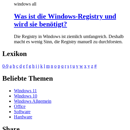
windows all
Was ist die Windows-Registry und
wird sie benötigt?
Die Registry in Windows ist ziemlich umfangreich. Deshalb
macht es wenig Sinn, die Registry manuell zu durchforsten.
Lexikon
0-9
a
b
c
d
e
f
g
h
i
j
k
l
m
n
o
p
q
r
s
t
u
v
w
x
y
z
#
Beliebte Themen
Windows 11
Windows 10
Windows Allgemein
Office
Software
Hardware
Share