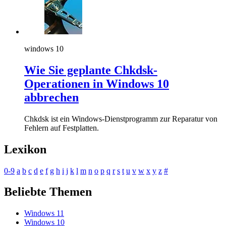
windows 10
Wie Sie geplante Chkdsk-
Operationen in Windows 10
abbrechen
Chkdsk ist ein Windows-Dienstprogramm zur Reparatur von
Fehlern auf Festplatten.
Lexikon
0-9
a
b
c
d
e
f
g
h
i
j
k
l
m
n
o
p
q
r
s
t
u
v
w
x
y
z
#
Beliebte Themen
Windows 11
Windows 10