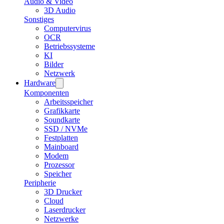
Audio & Video
3D Audio
Sonstiges
Computervirus
OCR
Betriebssysteme
KI
Bilder
Netzwerk
Hardware
Komponenten
Arbeitsspeicher
Grafikkarte
Soundkarte
SSD / NVMe
Festplatten
Mainboard
Modem
Prozessor
Speicher
Peripherie
3D Drucker
Cloud
Laserdrucker
Netzwerke