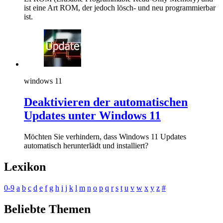
ist eine Art ROM, der jedoch lösch- und neu programmierbar
ist.
windows 11
Deaktivieren der automatischen
Updates unter Windows 11
Möchten Sie verhindern, dass Windows 11 Updates
automatisch herunterlädt und installiert?
Lexikon
0-9
a
b
c
d
e
f
g
h
i
j
k
l
m
n
o
p
q
r
s
t
u
v
w
x
y
z
#
Beliebte Themen