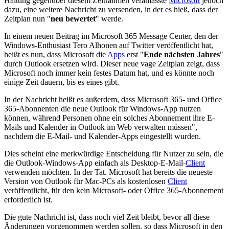
Haltung gegenüber diesem Zeitrahmen veranlasste
Microsoft
jedoch
dazu, eine weitere Nachricht zu versenden, in der es hieß, dass der
Zeitplan nun "
neu bewertet
" werde.
In einem neuen Beitrag im Microsoft 365 Message Center, den der
Windows-Enthusiast Tero Alhonen auf Twitter veröffentlicht hat,
heißt es nun, dass Microsoft die
Apps
erst "
Ende nächsten Jahres
"
durch Outlook ersetzen wird. Dieser neue vage Zeitplan zeigt, dass
Microsoft noch immer kein festes Datum hat, und es könnte noch
einige Zeit dauern, bis es eines gibt.
In der Nachricht heißt es außerdem, dass Microsoft 365- und Office
365-Abonnenten die neue Outlook für Windows-App nutzen
können, während Personen ohne ein solches Abonnement ihre E-
Mails und Kalender in Outlook im Web verwalten müssen",
nachdem die E-Mail- und Kalender-Apps eingestellt wurden.
Dies scheint eine merkwürdige Entscheidung für Nutzer zu sein, die
die Outlook-Windows-App einfach als Desktop-E-Mail-
Client
verwenden möchten. In der Tat. Microsoft hat bereits die neueste
Version von Outlook für Mac-PCs als kostenlosen
Client
veröffentlicht, für den kein Microsoft- oder Office 365-Abonnement
erforderlich ist.
Die gute Nachricht ist, dass noch viel Zeit bleibt, bevor all diese
Änderungen vorgenommen werden sollen, so dass Microsoft in den