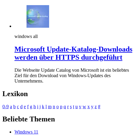
windows all
Microsoft Update-Katalog-Downloads
werden über HTTPS durchgeführt
Die Webseite Update Catalog von Microsoft ist ein beliebtes
Ziel für den Download von Windows-Updates des
Unternehmens.
Lexikon
0-9
a
b
c
d
e
f
g
h
i
j
k
l
m
n
o
p
q
r
s
t
u
v
w
x
y
z
#
Beliebte Themen
Windows 11