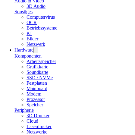
Audio & Video
3D Audio
Sonstiges
Computervirus
OCR
Betriebssysteme
KI
Bilder
Netzwerk
Hardware
Komponenten
Arbeitsspeicher
Grafikkarte
Soundkarte
SSD / NVMe
Festplatten
Mainboard
Modem
Prozessor
Speicher
Peripherie
3D Drucker
Cloud
Laserdrucker
Netzwerke