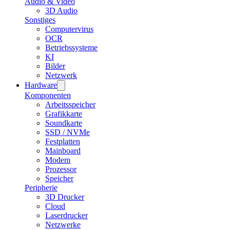
Audio & Video
3D Audio
Sonstiges
Computervirus
OCR
Betriebssysteme
KI
Bilder
Netzwerk
Hardware
Komponenten
Arbeitsspeicher
Grafikkarte
Soundkarte
SSD / NVMe
Festplatten
Mainboard
Modem
Prozessor
Speicher
Peripherie
3D Drucker
Cloud
Laserdrucker
Netzwerke