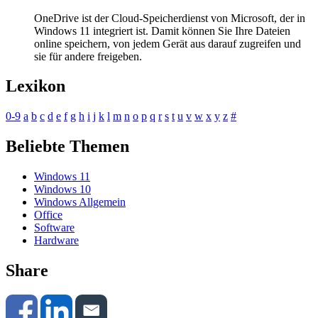
OneDrive ist der Cloud-Speicherdienst von Microsoft, der in
Windows 11 integriert ist. Damit können Sie Ihre Dateien
online speichern, von jedem Gerät aus darauf zugreifen und
sie für andere freigeben.
Lexikon
0-9
a
b
c
d
e
f
g
h
i
j
k
l
m
n
o
p
q
r
s
t
u
v
w
x
y
z
#
Beliebte Themen
Windows 11
Windows 10
Windows Allgemein
Office
Software
Hardware
Share