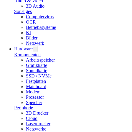
Audio & Video
3D Audio
Sonstiges
Computervirus
OCR
Betriebssysteme
KI
Bilder
Netzwerk
Hardware
Komponenten
Arbeitsspeicher
Grafikkarte
Soundkarte
SSD / NVMe
Festplatten
Mainboard
Modem
Prozessor
Speicher
Peripherie
3D Drucker
Cloud
Laserdrucker
Netzwerke