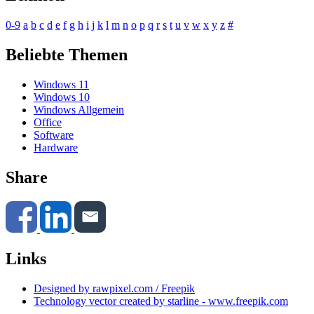
0-9
a
b
c
d
e
f
g
h
i
j
k
l
m
n
o
p
q
r
s
t
u
v
w
x
y
z
#
Beliebte Themen
Windows 11
Windows 10
Windows Allgemein
Office
Software
Hardware
Share
Links
Designed by rawpixel.com / Freepik
Technology vector created by starline - www.freepik.com