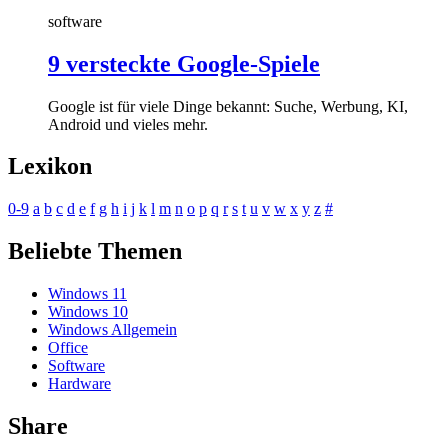
software
9 versteckte Google-Spiele
Google ist für viele Dinge bekannt: Suche, Werbung, KI,
Android und vieles mehr.
Lexikon
0-9
a
b
c
d
e
f
g
h
i
j
k
l
m
n
o
p
q
r
s
t
u
v
w
x
y
z
#
Beliebte Themen
Windows 11
Windows 10
Windows Allgemein
Office
Software
Hardware
Share