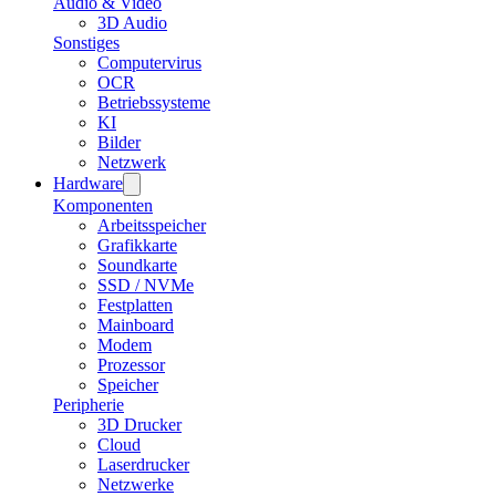
Audio & Video
3D Audio
Sonstiges
Computervirus
OCR
Betriebssysteme
KI
Bilder
Netzwerk
Hardware
Komponenten
Arbeitsspeicher
Grafikkarte
Soundkarte
SSD / NVMe
Festplatten
Mainboard
Modem
Prozessor
Speicher
Peripherie
3D Drucker
Cloud
Laserdrucker
Netzwerke