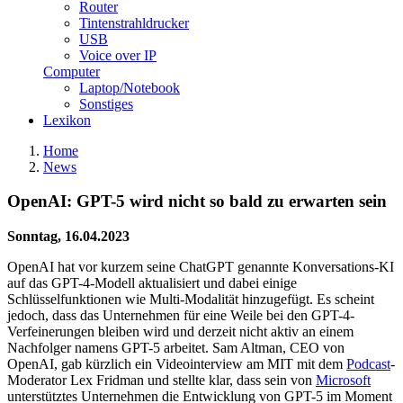
Router
Tintenstrahldrucker
USB
Voice over IP
Computer
Laptop/Notebook
Sonstiges
Lexikon
Home
News
OpenAI: GPT-5 wird nicht so bald zu erwarten sein
Sonntag, 16.04.2023
OpenAI hat vor kurzem seine ChatGPT genannte Konversations-KI
auf das GPT-4-Modell aktualisiert und dabei einige
Schlüsselfunktionen wie Multi-Modalität hinzugefügt. Es scheint
jedoch, dass das Unternehmen für eine Weile bei den GPT-4-
Verfeinerungen bleiben wird und derzeit nicht aktiv an einem
Nachfolger namens GPT-5 arbeitet. Sam Altman, CEO von
OpenAI, gab kürzlich ein Videointerview am MIT mit dem
Podcast
-
Moderator Lex Fridman und stellte klar, dass sein von
Microsoft
unterstütztes Unternehmen die Entwicklung von GPT-5 im Moment