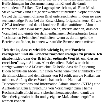
Befürchtungen im Zusammenhang mit KI und die damit
verbundenen Risiken. Die Lage spitzte sich zu, als Elon Musk,
Steve Wozniak und einige der weltweit führenden Köpfe auf dem
Gebiet der KI einen offenen Brief unterzeichneten, in dem sie eine
sechsmonatige Pause bei der Entwicklung fortgeschrittener KI wie
GPT-4 forderten und dabei konkrete Risiken anführten. Altman
lehnte den Brief zwar nicht gänzlich ab, merkte aber an, dass der
Vorschlag und einige der darin enthaltenen Behauptungen keine
"technischen Feinheiten" enthielten, wenn es darum geht, die
Bereiche zu finden, in denen wir auf die Bremse treten müssen.
"
Ich denke, dass es wirklich wichtig ist, mit Vorsicht
vorzugehen und die Sicherheitsaspekte strenger zu prüfen. Ich
glaube nicht, dass der Brief der optimale Weg ist, um dies zu
erreichen
", sagte Altman. Aber der offene Brief war nicht die
einzige warnende AI-Geschichte. Es heißt, dass die Regierung
Biden bereits ein Modell für einen Verhaltens- und Ethikkodex für
die Entwicklung und den Einsatz von KI prüft, um die Risiken zu
mindern. Anfang dieser Woche hat auch die National
Telecommunications and Information Administration (NTIA) eine
Aufforderung zur Einreichung von Vorschlägen zum Thema
Rechenschaftspflicht und Sicherheit herausgegeben, damit die
Sicherheit gewahrt bleibt und geeignete Maßnahmen ergriffen
werden können.