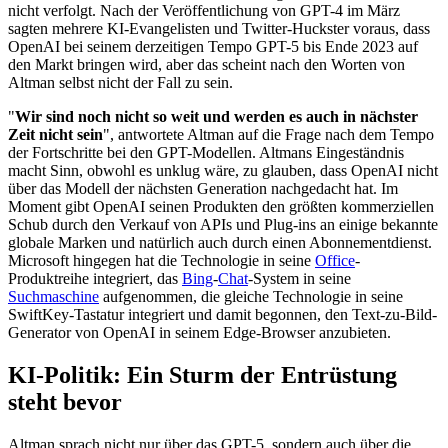
nicht verfolgt. Nach der Veröffentlichung von GPT-4 im März
sagten mehrere KI-Evangelisten und Twitter-Huckster voraus, dass
OpenAI bei seinem derzeitigen Tempo GPT-5 bis Ende 2023 auf
den Markt bringen wird, aber das scheint nach den Worten von
Altman selbst nicht der Fall zu sein.
"
Wir sind noch nicht so weit und werden es auch in nächster
Zeit nicht sein
", antwortete Altman auf die Frage nach dem Tempo
der Fortschritte bei den GPT-Modellen. Altmans Eingeständnis
macht Sinn, obwohl es unklug wäre, zu glauben, dass OpenAI nicht
über das Modell der nächsten Generation nachgedacht hat. Im
Moment gibt OpenAI seinen Produkten den größten kommerziellen
Schub durch den Verkauf von APIs und Plug-ins an einige bekannte
globale Marken und natürlich auch durch einen Abonnementdienst.
Microsoft hingegen hat die Technologie in seine
Office
-
Produktreihe integriert, das
Bing
-
Chat
-System in seine
Suchmaschine
aufgenommen, die gleiche Technologie in seine
SwiftKey-Tastatur integriert und damit begonnen, den Text-zu-Bild-
Generator von OpenAI in seinem Edge-Browser anzubieten.
KI-Politik: Ein Sturm der Entrüstung
steht bevor
Altman sprach nicht nur über das GPT-5, sondern auch über die