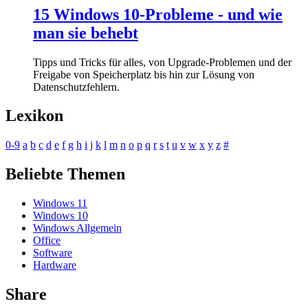
15 Windows 10-Probleme - und wie
man sie behebt
Tipps und Tricks für alles, von Upgrade-Problemen und der
Freigabe von Speicherplatz bis hin zur Lösung von
Datenschutzfehlern.
Lexikon
0-9
a
b
c
d
e
f
g
h
i
j
k
l
m
n
o
p
q
r
s
t
u
v
w
x
y
z
#
Beliebte Themen
Windows 11
Windows 10
Windows Allgemein
Office
Software
Hardware
Share