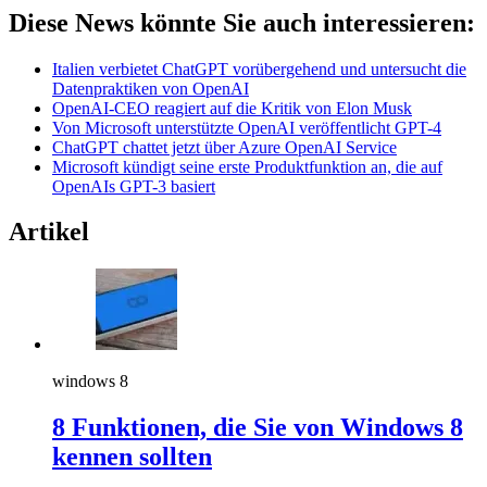
Diese News könnte Sie auch interessieren:
Italien verbietet ChatGPT vorübergehend und untersucht die
Datenpraktiken von OpenAI
OpenAI-CEO reagiert auf die Kritik von Elon Musk
Von Microsoft unterstützte OpenAI veröffentlicht GPT-4
ChatGPT chattet jetzt über Azure OpenAI Service
Microsoft kündigt seine erste Produktfunktion an, die auf
OpenAIs GPT-3 basiert
Artikel
windows 8
8 Funktionen, die Sie von Windows 8
kennen sollten