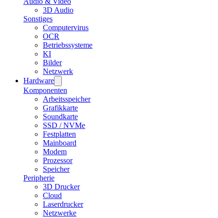
Audio & Video
3D Audio
Sonstiges
Computervirus
OCR
Betriebssysteme
KI
Bilder
Netzwerk
Hardware
Komponenten
Arbeitsspeicher
Grafikkarte
Soundkarte
SSD / NVMe
Festplatten
Mainboard
Modem
Prozessor
Speicher
Peripherie
3D Drucker
Cloud
Laserdrucker
Netzwerke