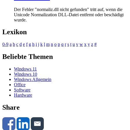
Der Fehler "normaliz.dll nicht gefunden" tritt auf, wenn die
Unicode Normalization DLL-Datei entfernt oder beschädigt
wurde.
Lexikon
0-9
a
b
c
d
e
f
g
h
i
j
k
l
m
n
o
p
q
r
s
t
u
v
w
x
y
z
#
Beliebte Themen
Windows 11
Windows 10
Windows Allgemein
Office
Software
Hardware
Share