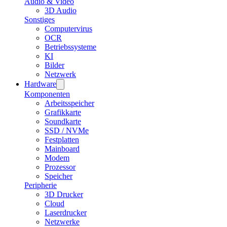
Audio & Video
3D Audio
Sonstiges
Computervirus
OCR
Betriebssysteme
KI
Bilder
Netzwerk
Hardware
Komponenten
Arbeitsspeicher
Grafikkarte
Soundkarte
SSD / NVMe
Festplatten
Mainboard
Modem
Prozessor
Speicher
Peripherie
3D Drucker
Cloud
Laserdrucker
Netzwerke