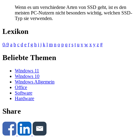
Wenn es um verschiedene Arten von SSD geht, ist es den
meisten PC-Nutzern nicht besonders wichtig, welchen SSD-
Typ sie verwenden.
Lexikon
0-9
a
b
c
d
e
f
g
h
i
j
k
l
m
n
o
p
q
r
s
t
u
v
w
x
y
z
#
Beliebte Themen
Windows 11
Windows 10
Windows Allgemein
Office
Software
Hardware
Share