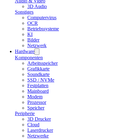
Audio & Video
3D Audio
Sonstiges
Computervirus
OCR
Betriebssysteme
KI
Bilder
Netzwerk
Hardware
Komponenten
Arbeitsspeicher
Grafikkarte
Soundkarte
SSD / NVMe
Festplatten
Mainboard
Modem
Prozessor
Speicher
Peripherie
3D Drucker
Cloud
Laserdrucker
Netzwerke