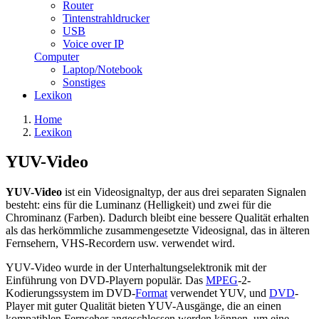
Router
Tintenstrahldrucker
USB
Voice over IP
Computer
Laptop/Notebook
Sonstiges
Lexikon
Home
Lexikon
YUV-Video
YUV-Video
ist ein Videosignaltyp, der aus drei separaten Signalen
besteht: eins für die Luminanz (Helligkeit) und zwei für die
Chrominanz (Farben). Dadurch bleibt eine bessere Qualität erhalten
als das herkömmliche zusammengesetzte Videosignal, das in älteren
Fernsehern, VHS-Recordern usw. verwendet wird.
YUV-Video wurde in der Unterhaltungselektronik mit der
Einführung von DVD-Playern populär. Das
MPEG
-2-
Kodierungssystem im DVD-
Format
verwendet YUV, und
DVD
-
Player mit guter Qualität bieten YUV-Ausgänge, die an einen
kompatiblen Fernseher angeschlossen werden können, um eine