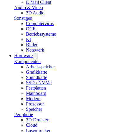
E-Mail Client
Audio & Video
3D Audio
Sonstiges
Computervirus
OCR
Betriebssysteme
KI
Bilder
Netzwerk
Hardware
Komponenten
Arbeitsspeicher
Grafikkarte
Soundkarte
SSD / NVMe
Festplatten
Mainboard
Modem
Prozessor
Speicher
Peripherie
3D Drucker
Cloud
Laserdrucker