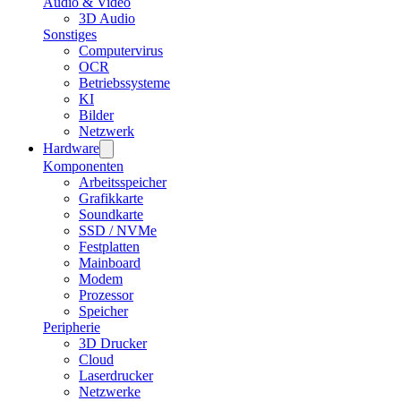
Audio & Video
3D Audio
Sonstiges
Computervirus
OCR
Betriebssysteme
KI
Bilder
Netzwerk
Hardware
Komponenten
Arbeitsspeicher
Grafikkarte
Soundkarte
SSD / NVMe
Festplatten
Mainboard
Modem
Prozessor
Speicher
Peripherie
3D Drucker
Cloud
Laserdrucker
Netzwerke