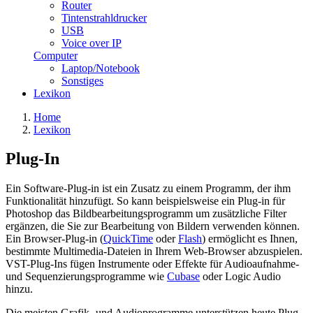
Router
Tintenstrahldrucker
USB
Voice over IP
Computer
Laptop/Notebook
Sonstiges
Lexikon
Home
Lexikon
Plug-In
Ein Software-Plug-in ist ein Zusatz zu einem Programm, der ihm
Funktionalität hinzufügt. So kann beispielsweise ein Plug-in für
Photoshop das Bildbearbeitungsprogramm um zusätzliche Filter
ergänzen, die Sie zur Bearbeitung von Bildern verwenden können.
Ein Browser-Plug-in (
QuickTime
oder
Flash
) ermöglicht es Ihnen,
bestimmte Multimedia-Dateien in Ihrem Web-Browser abzuspielen.
VST-Plug-Ins fügen Instrumente oder Effekte für Audioaufnahme-
und Sequenzierungsprogramme wie
Cubase
oder Logic Audio
hinzu.
Die meisten Grafik- und Audioprogramme unterstützen heute Plug-