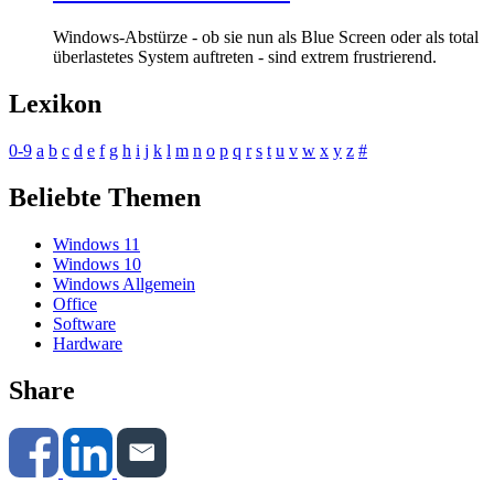
Windows-Abstürze - ob sie nun als Blue Screen oder als total
überlastetes System auftreten - sind extrem frustrierend.
Lexikon
0-9
a
b
c
d
e
f
g
h
i
j
k
l
m
n
o
p
q
r
s
t
u
v
w
x
y
z
#
Beliebte Themen
Windows 11
Windows 10
Windows Allgemein
Office
Software
Hardware
Share