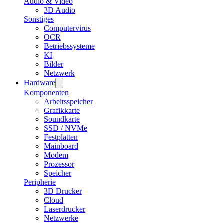
Audio & Video
3D Audio
Sonstiges
Computervirus
OCR
Betriebssysteme
KI
Bilder
Netzwerk
Hardware
Komponenten
Arbeitsspeicher
Grafikkarte
Soundkarte
SSD / NVMe
Festplatten
Mainboard
Modem
Prozessor
Speicher
Peripherie
3D Drucker
Cloud
Laserdrucker
Netzwerke