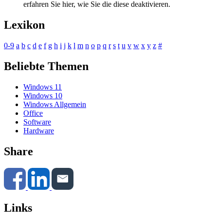
erfahren Sie hier, wie Sie die diese deaktivieren.
Lexikon
0-9
a
b
c
d
e
f
g
h
i
j
k
l
m
n
o
p
q
r
s
t
u
v
w
x
y
z
#
Beliebte Themen
Windows 11
Windows 10
Windows Allgemein
Office
Software
Hardware
Share
Links