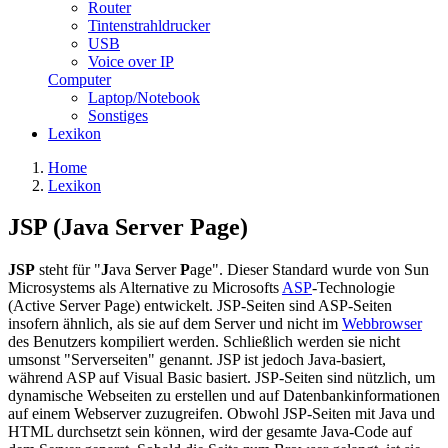
Router
Tintenstrahldrucker
USB
Voice over IP
Computer
Laptop/Notebook
Sonstiges
Lexikon
Home
Lexikon
JSP (Java Server Page)
JSP
steht für "
J
ava
S
erver
P
age". Dieser Standard wurde von Sun
Microsystems als Alternative zu Microsofts
ASP
-Technologie
(Active Server Page) entwickelt. JSP-Seiten sind ASP-Seiten
insofern ähnlich, als sie auf dem Server und nicht im
Webbrowser
des Benutzers kompiliert werden. Schließlich werden sie nicht
umsonst "Serverseiten" genannt. JSP ist jedoch Java-basiert,
während ASP auf Visual Basic basiert. JSP-Seiten sind nützlich, um
dynamische Webseiten zu erstellen und auf Datenbankinformationen
auf einem Webserver zuzugreifen. Obwohl JSP-Seiten mit Java und
HTML durchsetzt sein können, wird der gesamte Java-Code auf