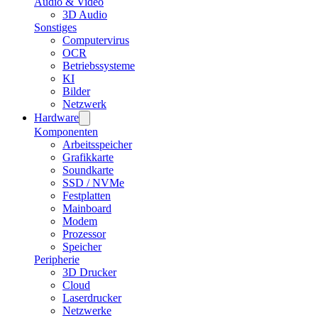
Audio & Video
3D Audio
Sonstiges
Computervirus
OCR
Betriebssysteme
KI
Bilder
Netzwerk
Hardware
Komponenten
Arbeitsspeicher
Grafikkarte
Soundkarte
SSD / NVMe
Festplatten
Mainboard
Modem
Prozessor
Speicher
Peripherie
3D Drucker
Cloud
Laserdrucker
Netzwerke