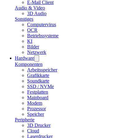
E-Mail Client
Audio & Video
3D Audio
Sonstiges
Computervirus
OCR
Betriebssysteme
KI
Bilder
Netzwerk
Hardware
Komponenten
Arbeitsspeicher
Grafikkarte
Soundkarte
SSD / NVMe
Festplatten
Mainboard
Modem
Prozessor
Speicher
Peripherie
3D Drucker
Cloud
Laserdrucker