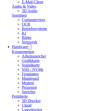
E-Mail Client
Audio & Video
3D Audio
Sonstiges
Computervirus
OCR
Betriebssysteme
KI
Bilder
Netzwerk
Hardware
Komponenten
Arbeitsspeicher
Grafikkarte
Soundkarte
SSD / NVMe
Festplatten
Mainboard
Modem
Prozessor
Speicher
Peripherie
3D Drucker
Cloud
Laserdrucker