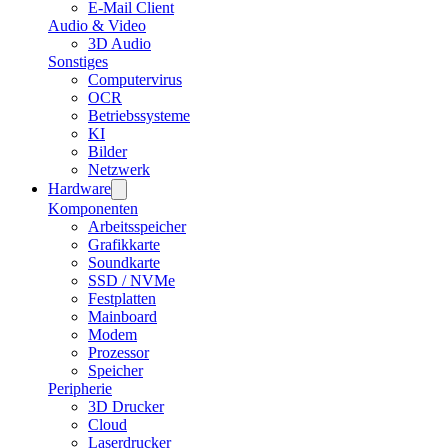
E-Mail Client
Audio & Video
3D Audio
Sonstiges
Computervirus
OCR
Betriebssysteme
KI
Bilder
Netzwerk
Hardware
Komponenten
Arbeitsspeicher
Grafikkarte
Soundkarte
SSD / NVMe
Festplatten
Mainboard
Modem
Prozessor
Speicher
Peripherie
3D Drucker
Cloud
Laserdrucker