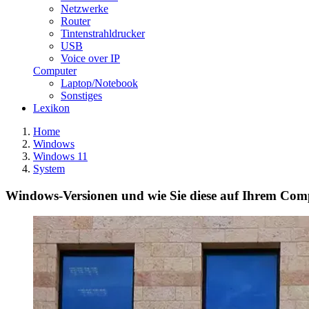
Netzwerke
Router
Tintenstrahldrucker
USB
Voice over IP
Computer
Laptop/Notebook
Sonstiges
Lexikon
Home
Windows
Windows 11
System
Windows-Versionen und wie Sie diese auf Ihrem Com