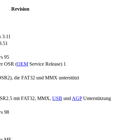
Revision
 3.11
3.51
ws 95
er OSR (
OEM
Service Release) 1
OSR2), die FAT32 und MMX unterstützt
 OSR2.5 mit FAT32, MMX,
USB
und
AGP
Unterstützung
ws 98
ows ME