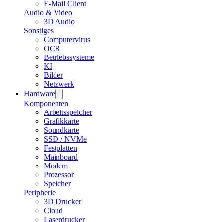
E-Mail Client
Audio & Video
3D Audio
Sonstiges
Computervirus
OCR
Betriebssysteme
KI
Bilder
Netzwerk
Hardware
Komponenten
Arbeitsspeicher
Grafikkarte
Soundkarte
SSD / NVMe
Festplatten
Mainboard
Modem
Prozessor
Speicher
Peripherie
3D Drucker
Cloud
Laserdrucker