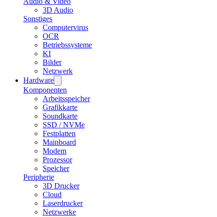
Audio & Video
3D Audio
Sonstiges
Computervirus
OCR
Betriebssysteme
KI
Bilder
Netzwerk
Hardware
Komponenten
Arbeitsspeicher
Grafikkarte
Soundkarte
SSD / NVMe
Festplatten
Mainboard
Modem
Prozessor
Speicher
Peripherie
3D Drucker
Cloud
Laserdrucker
Netzwerke