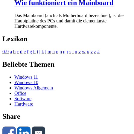
Wie funktioniert ein Mainboard
Das Mainboard (auch als Motherboard bezeichnet), ist die
Hauptplatine des PCs und damit die elementarste
Hardwarekomponente.
Lexikon
0-9
a
b
c
d
e
f
g
h
i
j
k
l
m
n
o
p
q
r
s
t
u
v
w
x
y
z
#
Beliebte Themen
Windows 11
Windows 10
Windows Allgemein
Office
Software
Hardware
Share